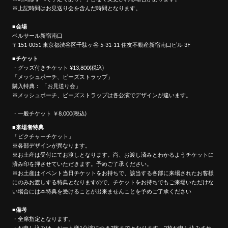
※上記時間はお見送り会を含んだ時間となります。
■会場
ベルサール新宿南口
〒151-0051 東京都渋谷区千駄ヶ谷 5-31-11 住友不動産新宿南口ビル 3F
■チケット
・グッズ付きチケット ¥13,800(税込)
「メッシュポーチ、ビーズストラップ」
購入特典： 「お見送り会」
※メッシュポーチ、ビーズストラップは各公演でデザインが違います。
・一般チケット ￥8,000(税込)
■来場者特典
「ピクチャーチケット」
※各部デザインが異なります。
※お土産は受付にてお渡しとなります。尚、お渡し済みとわかるようチケットに
済み印を押させていただきます。予めご了承ください。
※お土産はイベント当日チケットをお持ちで、該当する各部に来場されたお客様
にのみお渡しする特典となりますので、チケットをお持ちでもご来場いただけな
い場合には本特典を受けることが出来ませんことを予めご了承ください
■備考
・全席指定となります。