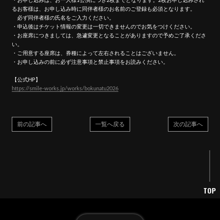
・お申し込みは、お一人様1公演につき2枚までとなります。2枚お申し込みされ
るお客様は、お申し込み時に同伴者様のお名前のご登録も必須となります。
必ず同伴者様の氏名をご入力ください。
・申込後はチケット情報の変更は一切できませんのでお気をつけください。
・お座席につきましては、急遽変更となることがありますので予めご了承くださ
い。
・ご用意する座席は、券種によって左右されることはございません。
・お申し込みの前に必ず注意事項と禁止事項をお読みください。
【公式HP】
https://smile-works.jp/works/bokunatu2026
前の記事へ
一覧へ戻る
次の記事へ
WHAT'S NEW
NEWS
TOP
MEDIA