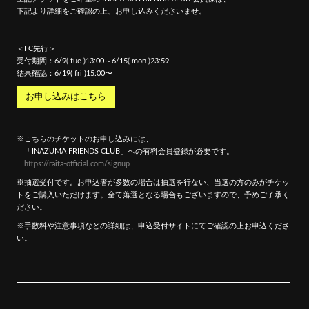
下記より詳細をご確認の上、お申し込みくださいませ。
＜FC先行＞
受付期間：6/9( tue )13:00～6/15( mon )23:59
結果確認：6/19( fri )15:00〜
お申し込みはこちら
※こちらのチケットのお申し込みには、
「INAZUMA FRIENDS CLUB」への有料会員登録が必要です。
https://raita-official.com/signup
※抽選受付です。お申込者が多数の場合は抽選を行ない、当選の方のみがチケッ
トをご購入いただけます。全て落選となる場合もございますので、予めご了承く
ださい。
※手数料や注意事項などの詳細は、申込受付サイトにてご確認の上お申込くださ
い。