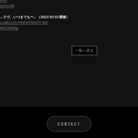
Jifm0
0qluC6cNE
……ラヴ、いつまでも〜」（2022/10/10 開催）
ama.zaiko.io/e/MAMASNIGHT-002
5iQMOOWWJg
一覧へ戻る
CONTACT