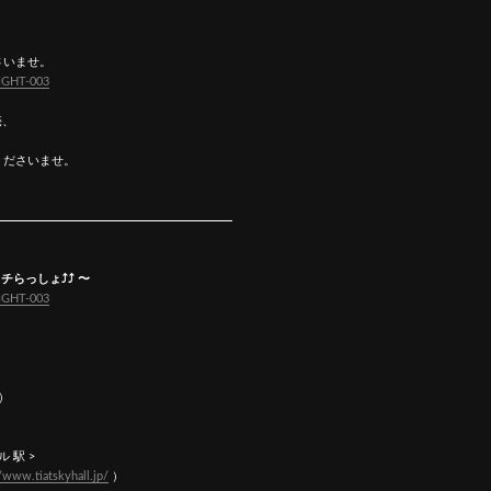
さいませ。
NIGHT-003
売、
くださいませ。
チらっしょ⤴︎⤴︎ 〜
NIGHT-003
信）
ル 駅 >
//www.tiatskyhall.jp/
）