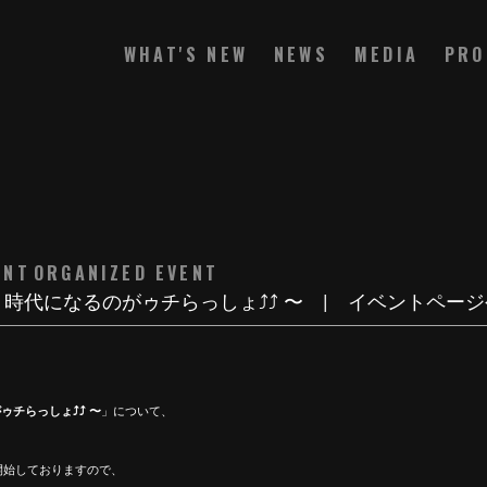
WHAT'S NEW
NEWS
MEDIA
PRO
ENT
ORGANIZED EVENT
とりま、時代になるのがゥチらっしょ⤴︎⤴︎ 〜 | イベント
ゥチらっしょ⤴︎⤴︎ 〜
」について、
開始しておりますので、