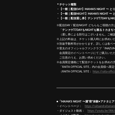
＊チケット種類
・【一般｜配信DAY】MAMA’S NIGHT 〜 と
・【一般｜配信NIGHT】MAMA’S NIGHT 〜
・【一般｜配信通し券】テンァゲ⤴︎⤴︎DAYもN
※配信DAY / 配信NIGHT どちらもご視聴の方
「
テンァゲ⤴︎⤴︎DAYもNIGHTも観るトカ
（通し券による割引はございません。ご確認
※上記の料金は、チケット購入時にお求めい
※別途手数料等がかかります。詳しくは各ペ
※雷太のオフィシャルファンクラブ「INAZUMA F
会員限定のイベントページにてご購入いただ
ご注意のうえ、お買い求めください。
※会員限定価格にて配信チケットをお求めの
「RAITA OFFICIAL SITE」内の会
（RAITA OFFICIAL SITE：
https://raita-offic
■「MAMA’S NIGHT 〜濃”密”体験♥アナタ
・イベントページ：
https://raitaandraitam
・ダイジェスト動画：
https://youtu.be/iRIt