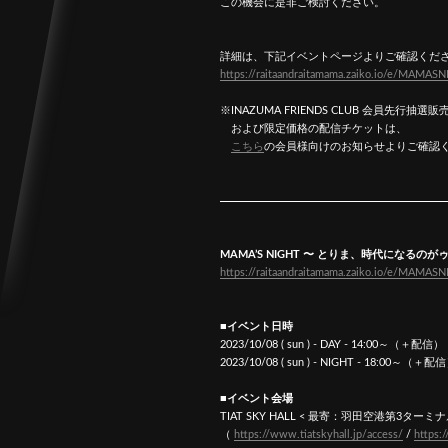
この機会に是非ご検討ください。
詳細は、下記イベントページよりご確認くだ
https://raitaandraitamama.zaiko.io/e/MAMAS
※INAZUMA FRIENDS CLUB 会員先行抽選販
および限定価格の配信チケットは、
こちら
の会員様向けのお知らせよりご確認
MAMA’S NIGHT 〜 とりま、時代になるのがゥ
https://raitaandraitamama.zaiko.io/e/MAMAS
■イベント日時
2023/10/08 ( sun ) - DAY - 14:00～（＋配信）
2023/10/08 ( sun ) - NIGHT - 18:00～（＋配
■イベント会場
TIAT SKY HALL < 最寄：羽田空港第3ターミナ
（
https://www.tiatskyhall.jp/access/
/
https: