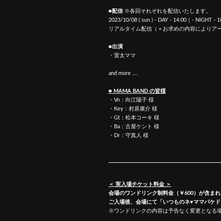
■配信
※各回それぞれを配信いたします。
2023/10/08 ( sun ) - DAY - 14:00｜- NIGHT - 1
リアルタイム配信（＋お求めの内容によりア
■出演
・雷太ママ
and more ....
■ MAMA BAND の皆様
・Vn：向江陽子 様
・Key：村原康介 様
・Gt：松本コーキ 様
・Ba：古屋ケント 様
・Dr：守真人 様
＜ 実入場チケット料金 ＞
会場のワンドリンク制料金（￥600）が含ま
ご入場後、会場にて「いつものネ♥ママパケ
※ワンドリンクの内容は予告なく変更となる