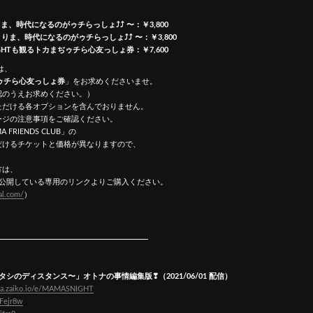
りま、時代になるのがゥチらっしょ⤴︎⤴︎ 〜：￥3,800
 とりま、時代になるのがゥチらっしょ⤴︎⤴︎ 〜：￥3,800
IGHTも観るトカまぢゥチら心友っしょ券：￥7,600
は、
まぢゥチら心友っしょ券
」をお求めくださいませ。
のうえお求めください。）
ただける各オプションを含んでおりません。
ージの注意事項をご確認ください。
RIENDS CLUB」の
けるチケットと価格が異なりますので、
方は、
員様へ限定公開している専用のリンクよりご購入ください。
ial.com/
）
とアタシのディスタンス〜」オトナの事情編集版❣（2021/06/01 配信）
ama.zaiko.io/e/MAMASNIGHT
JFejr8w