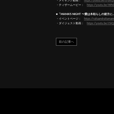
・メイキング動画：
https://youtu.be/cFuvrj
・ティザームービー：
https://youtu.be/Wh
■「MAMA’S NIGHT 〜愛は木枯らしの彼方に
・イベントページ：
https://raitaandraitam
・ダイジェスト動画：
https://youtu.be/J
前の記事へ