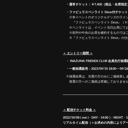
・通常チケット：￥7,400（税込・全席指定
・ファビュラスペンライト Deux付チケット：
※本イベントのオリジナルグッズのライン
『ファビュラスペンライト Deux』（￥2,5
※ペンライトは、イベント当日お席にてお
※前列や中央のお席を確約するものではご
※『ファビュラスペンライト Deux』の仕様 
＜ エントリー期間 ＞
・ INAZUMA FRIENDS CLUB 会員先行抽選販売：20
・一般抽選販売：2023/09/10 18:00 ~ 09/26 2
※抽選結果は、当選の方のみにご連絡致し
落選の方へのご連絡は実施しておりません
＜ 配信チケット料金 ＞
2022/10/08 ( sun ) - DAY - 14:00｜- NIGHT - 1
リアルタイム配信（＋お求めの内容によりア