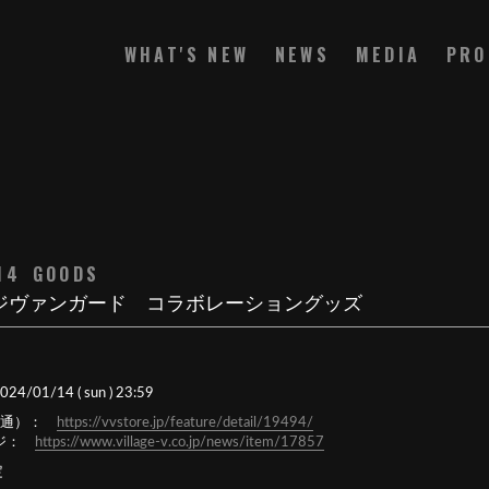
WHAT'S NEW
NEWS
MEDIA
PRO
14
GOODS
ッジヴァンガード コラボレーショングッズ
24/01/14 ( sun ) 23:59
販共通）：
https://vvstore.jp/feature/
detail/
19494/
ージ：
https://www.village-v.co.jp/
news/item/17857
定