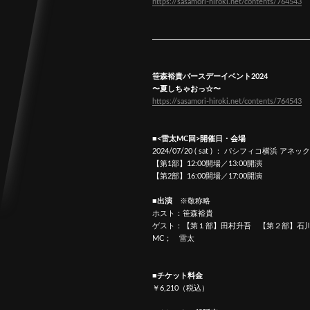
https://sasamori-hiroki.net/contents/764543
笹森裕貴バースデーイベント2024
〜夏しちゃおっ☆〜
https://sasamori-hiroki.net/contents/764543
■<雷太MC回>開催日・会場
2024/07/20 ( sat ) ： パシフィコ横浜 アネ
【第1部】12:00開場／13:00開演
【第2部】16:00開場／17:00開演
■出演
※敬称略
ホスト：笹森裕貴
ゲスト：【第１部】田村升吾 【第２部】石
MC； 雷太
■チケット料金
￥6,210（税込）