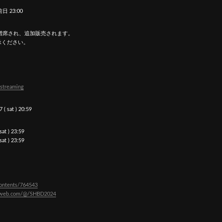
前日 23:00
両部共に増席され、追加販売されます。
承ください。
streaming
 sat ) 20:59
t ) 23:59
t ) 23:59
/contents/764543
ti-web.com/@/SHBD2024