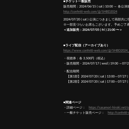
■チケット一般販売
販売期間：2024/06/15 ( sat ) 10:00 ～ 各公演
http://confetti-web.com/@/SHBD2024
2024/07/20 ( sat ) 公演につきまして
※一部見づらいお席もございます。予めご了
＜追加販売：2024/07/05 ( fri ) 21:00 〜＞
■ライブ配信（
アーカイブあり）
https://www.confetti-web.com/@/SHBD2024_
・視聴券：各 3,500円（税込）
・販売期間・2024/07/17 ( wed ) 19:00 ～07/27 (
・配信期間
【第1部】2024/07/20 ( sat ) 13:00～07/27 ( sa
【第2部】2024/07/20 ( sat ) 17:00～07/27 ( sa
■関連ページ​
・詳細ページ：
https://sasamori-hiroki.net
・一般チケット販売ページ：
http://confet