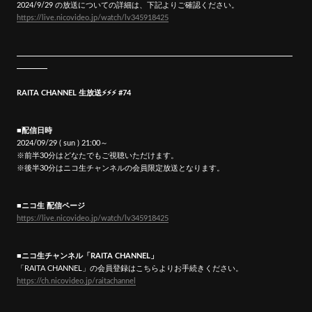
2024/9/29 の放送についての詳細は、下記よりご確認ください。
https://live.nicovideo.jp/watch/lv345918425
RAITA CHANNEL 生放送⚡️⚡️⚡️ #74
■配信日時
2024/09/29 ( sun ) 21:00～
※前半30分はどなたでもご視聴いただけます。
※後半30分はニコ生チャンネルの会員限定放送となります。
■ニコ生 配信ページ
https://live.nicovideo.jp/watch/lv345918425
■ニコ生チャンネル「RAITA CHANNEL」
「RAITA CHANNEL」の会員登録はこちらよりお手続きください。
https://ch.nicovideo.jp/raitachannel