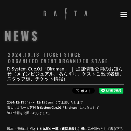
NEWS
2024.10.18
TICKET
STAGE
ORGANIZED EVENT
ORGANIZED STAGE
R-System Cue.01「Birdman」 ｜ 追加情報公開のお知ら
せ（メインビジュアル、あらすじ、ゲストご出演者様、
スタッフ様、チケット情報）
2024/12/13 ( fri ) ～ 12/15 ( sun )にて上演いたします
雷太による一人芝居
R-System Cue.01「Birdman」
につきまして
追加情報を公開いたしました。
脚本・演出にお招きする
丸尾丸一郎（劇団鹿殺し）様
に完全新作として書き下ろ