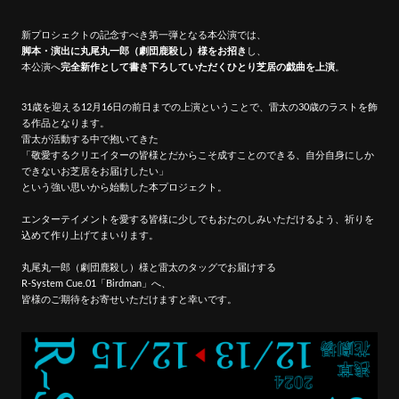
新プロシェクトの記念すべき第一弾となる本公演では、
脚本・演出に丸尾丸一郎（劇団鹿殺し）様をお招き
し、
本公演へ
完全新作として書き下ろしていただくひとり芝居の戯曲を上演
。
31歳を迎える12月16日の前日までの上演ということで、雷太の30歳のラストを飾
る作品となります。
雷太が活動する中で抱いてきた
「敬愛するクリエイターの皆様とだからこそ成すことのできる、自分自身にしか
できないお芝居をお届けしたい」
という強い思いから始動した本プロジェクト。
エンターテイメントを愛する皆様に少しでもおたのしみいただけるよう、祈りを
込めて作り上げてまいります。
丸尾丸一郎（劇団鹿殺し）様と雷太のタッグでお届けする
R-System Cue.01「Birdman」へ、
皆様のご期待をお寄せいただけますと幸いです。