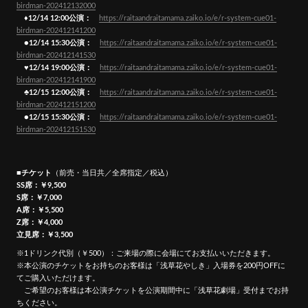
birdman-202412132000
♦12/14 12:00公演：
https://raitaandraitamama.zaiko.io/e/r-system-cue01-
birdman-202412141200
●12/14 15:30公演：
https://raitaandraitamama.zaiko.io/e/r-system-cue01-
birdman-202412141530
♥12/14 19:00公演：
https://raitaandraitamama.zaiko.io/e/r-system-cue01-
birdman-202412141900
♣12/15 12:00公演：
https://raitaandraitamama.zaiko.io/e/r-system-cue01-
birdman-202412151200
●12/15 15:30公演：
https://raitaandraitamama.zaiko.io/e/r-system-cue01-
birdman-202412151530
■チケット
（前売・当日共／全席指定／税込）
SS席：￥9,500
S席：￥7,000
A席：￥5,500
Z席：￥4,000
立見席：￥3,500
※1ドリンク代別（￥500）：ご来場の際に会場にてお支払いいただきます。
※本公演のチケットをお持ちのお客様は「浅草花やしき」入場券を200円OFFに
てご購入いただけます。
ご希望のお客様は本公演チケットを公演期間中に「浅草花劇場」受付までお持
ちください。