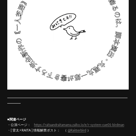
■関連ページ
・公演ページ：
https://raitaandraitamama.zaiko.io/e/r-system-cue01-birdman
・[ 雷太⚡︎RAITA ] 情報解禁ポスト： （
@Raitterbird
）