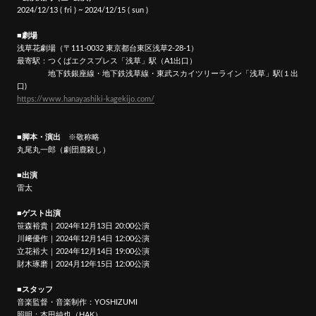
2024/12/13 ( fri ) ~ 2024/12/15 ( sun )
■劇場
浅草花劇場（〒111-0032 東京都台東区浅草2-28-1）
最寄駅：つくばエクスプレス「浅草」駅（A1出口）
地下鉄銀座線・地下鉄浅草線・東武スカイツリーライン「浅草」駅(１出
口)
https://www.hanayashiki-kagekijo.com/
■脚本・​演出
※敬称略
丸尾丸一郎（劇団鹿殺し）
■出演
雷太
■ゲスト出演
笹森裕貴｜2024年12月13日 20:00公演
WHAT'S NEW
川﨑優作｜2024年12月14日 12:00公演
立花裕大｜2024年12月14日 19:00公演
NEWS
財木琢磨｜2024月12年15日 12:00公演
■スタッフ
MEDIA
音楽監督・音楽制作：YOSHIZUMI
照明：本田純也（HAK）