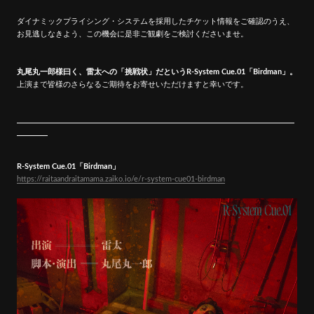
ダイナミックプライシング・システムを採用したチケット情報をご確認のうえ、
お見逃しなきよう、この機会に是非ご観劇をご検討くださいませ。
丸尾丸一郎様曰く、雷太への「挑戦状」だというR-System Cue.01「Birdman」。
上演まで皆様のさらなるご期待をお寄せいただけますと幸いです。
R-System Cue.01「Birdman」
https://raitaandraitamama.zaiko.io/e/r-system-cue01-birdman