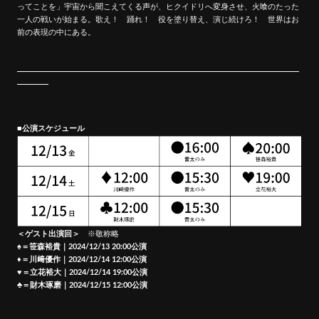
ってことを」宇宙から聞こえてくる声が、ヒクイドリへ変身させ、火喰のたった
MOVIE
一人の戦いが始まる。歌え！ 踊れ！ 役を塗り替え、演じ続けろ！ 世界はお
前の表現の中にある。
うらいた
ママのつぶやき
■公演スケジュール
＜ゲスト出演回＞
※敬称略
♠＝笹森裕貴｜2024/12/13 20:00公演
♦＝川﨑優作｜2024/12/14 12:00公演
♥＝立花裕大｜2024/12/14 19:00公演
♣＝財木琢磨｜2024/12/15 12:00公演