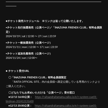
■チケット発売スケジュール ※リンクは追って公開いたします。
▪チケット先行抽選発売（公演ページ／「INAZUMA FRIENDS CLUB」有料会員限
定）
2024/10/19 ( sat ) 12:00 〜 27 ( sun ) 23:59
▪チケット一般抽選発売（公演ページ）
2024/11/11 ( mon ) 12:00 〜 17 ( sun ) 23:59
▪チケット追加先着発売（公演ページ）
2024/11/24 ( sun ) 12:00〜
■ チケット受付URL
〇「INAZUMA FRIENDS CLUB」有料会員様限定
「RAITA OFFICIAL SITE」内の会員様へ限定公開している専用のリンクより
ご購入ください。
〇どなたでもお求めいただける「公演ページ」受付窓口
●12/13 16:00公演：
https://raitaandraitamama.zaiko.io/e/r-system-cue01-
birdman-202412131600
♠12/13 20:00公演：
https://raitaandraitamama.zaiko.io/e/r-system-cue01-