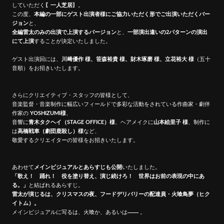
していただく
〖一人芝居〗
。
この度、
本編の一部にゲスト出演者様にご協力いただく形でご出演いただくバー
ジョン
と、
全編雷太のみの出演で上演するバージョン
と、
一部演出違いの2パターンの演出
にて上演
することが決定いたしました。
ゲスト出演回には、
川﨑優作 様、笹森裕貴 様、財木琢磨 様、立花裕大 様
（五十
音順）をお招きいたします。
さらにクリエイティブ・スタッフの皆様として、
音楽監督・音楽制作に幅広いフィールドで多彩な活動をされている作曲家・劇伴
作家の
YOSHIZUMI様
、
音響に
青木タクヘイ（STAGE OFFICE）様
、ヘアメイクに
山本絵里子 様
、制作に
は
高橋戦車（劇団鹿殺し）様
など、
敬愛するクリエイターの皆様をお招きいたします。
あわせて
メインビジュアルとあらすじも公開
いたしました。
「歌え！ 踊れ！ 役を塗り替え、演じ続けろ！ 世界はお前の表現の中にあ
る。」
と結ばれるあらすじ。
雷太が演じるは、クリスマスの夜、フードデリバリーの配達員・火喰鳥夢（ヒク
イトム）。
メインビジュアルに写るは、火喰か、あるいは
。