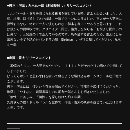
■脚本・演出：丸尾丸一郎（劇団鹿殺し）リリースコメント
サルバドール・ダリを演じられる役者を探している時、雷太と出会いました。人
柄、才能、回り道してきた経験、一瞬でファンになりました。雷太が一人芝居に
挑戦するなら、絶対に一人で演じられない脚本を書いてやろうと思います。これ
は僕からの挑戦状です。クリエイター同士、協力しながらも「お前より面白いの
は俺だ！」と笑顔の下で企んでやるのです。鳥を愛する雷太のため、雷太にしか
出来ない全てを詰めたパンドラの箱「Birdman」。ぜひ目撃してください。丸尾
丸一郎
■出演：雷太 リリースコメント
「30歳のうちに、一人芝居をやりたい！！！！」ただそれだけの思いで企画して
しまいました。
びっくらポン！と思わず口を衝いて出るような駆け込みホームスチールな日程で
ございます。
脚本・演出には、僕という存在を認めてくださり、可能性を広げてくださった、
敬愛してやまない、劇団鹿殺しの丸尾丸一郎さんをお招きいたしました。
「個性」に苦しみ、「個性」を探し続けた約30年間。
丸尾さんの描くドゥルドゥルな世界で、俳優・雷太の軌跡を感じていただけます
と幸いです。