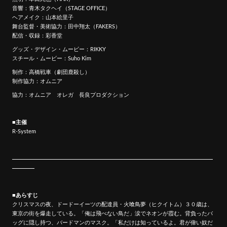
PROFILE
音響：青木タクヘイ（STAGE OFFICE）
ヘアメイク：山本絵里子
GOODS
舞台監督・美術協力：田中翔太（FAKERS）
配信・収録：彩香堂
CONTACT
グッズ・デザイン・ムービー：RIKKY
スチール・ムービー：Suho Kim
制作：高橋戦車（劇団鹿殺し）
制作協力：オムニア
協力：オムニア オレガ 長良プロダクション
■主催
R-System
SIGNUP
LOGIN
■あらすじ
クリスマスの夜、ドードーイーツの配達員・火喰鳥夢（ヒクイトム）３０歳は、
RADIO ARCHIVES
東京の街を爆走している。「俺は飛べない鳥だ」涙でネオンが霞む。背負ったバ
ッグに隠し持つ、バードマンのマスク。「私だけは知っているよ。君が偉い奴だ