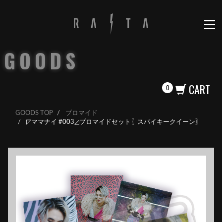
GOODS
CART
0
GOODS TOP
ブロマイド
◸ママナイ #003◿ブロマイドセット〖スパイキークイーン〗