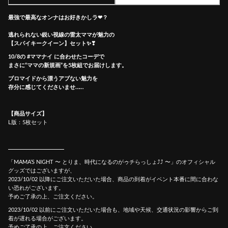
最強で最高なオンナはお好きかしラ❤？
逃れられない鋭い視線の雷太ママが魅力の
【スパイキークイーン】セット✨❣
10/8の #ママナイ に合わせたコーデで
まさに“
ママの新規画”を5枚組でお届けします。
ブロマイドから漂うアブない魅力を
存分に感じてくださいませ……
【商品サイズ】
L版：5枚セット
「MAMA’S NIGHT 〜 とりま、時代になるのがゥチらっしょ⤴︎⤴︎ 〜」のオフィシャル
グッズではございますが、
2023/10/02 以降にご注文いただいた場合、商品の到着がイベント本番に間に合わな
い恐れがございます。
予めご了承の上、ご注文ください。
2023/10/02 以前にご注文いただいた場合も、地域や天候、交通状況の影響からご到
着が遅れる場合がございます。
予めご了承の上、ご注文ください。