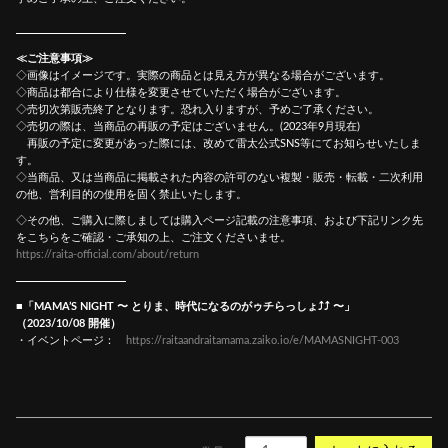
≪ご注意事項≫
◇画像はイメージです。実際の商品とは見え方が異なる場合がございます。
◇商品は都合により仕様を変更させていただく場合がございます。
◇売切次第販売終了となります。恐れ入りますが、予めご了承ください。
◇売切の際は、当商品の再販の予定はございません。(2023年9月現在)
再販の予定に変更があった際には、改めて雷太公式SNS等にてお知らせいたしま
す。
◇当商品、又は当商品に掲載された内容の許可のない複製・販売・転載・二次利用
の他、営利目的の使用を固く禁止いたします。
◇その他、ご購入に際しましては購入ページ記載の注意事項、および下記リンク先
をこちらをご確認・ご承知の上、ご注文くださいませ。
https://raita-official.com/about/return
■「MAMA’S NIGHT 〜 とりま、時代になるのがゥチらっしょ⤴︎⤴︎ 〜」
（2023/10/08 開催）
・イベントページ：
https://raitaandraitamama.zaiko.io/e/MAMASNIGHT-003