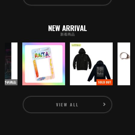
PROFILE
GOODS
NEW ARRIVAL
CONTACT
新着商品
予約商品
SOLD OUT
SIGNUP
LOGIN
VIEW ALL
RADIO ARCHIVES