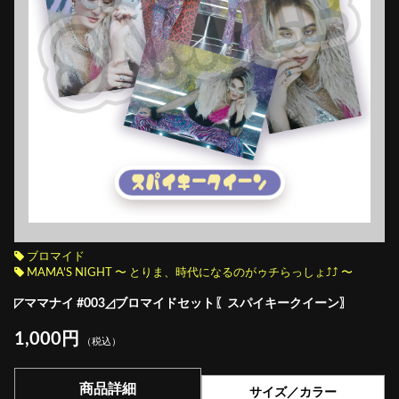
ブロマイド
MAMA’S NIGHT 〜 とりま、時代になるのがゥチらっしょ⤴︎⤴︎ 〜
◸ママナイ #003◿ブロマイドセット〖スパイキークイーン〗
1,000円
（税込）
商品詳細
サイズ／カラー