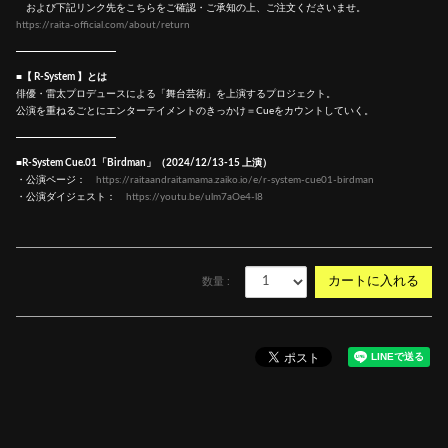
および下記リンク先をこちらをご確認・ご承知の上、ご注文くださいませ。
https://raita-official.com/about/return
■【 R-System 】とは
俳優・雷太プロデュースによる「舞台芸術」を上演するプロジェクト。
公演を重ねるごとにエンターテイメントのきっかけ＝Cueをカウントしていく。
■R-System Cue.01「Birdman」（2024/12/13-15 上演）
・公演ページ：
https://raitaandraitamama.zaiko.io/e/r-system-cue01-birdman
・公演ダイジェスト：
https://youtu.be/ulm7aOe4-l8
数量 :