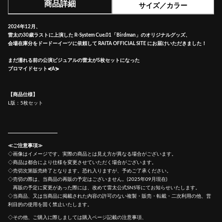
商品詳細
サイズ／カラー
2024年12月、
雷太の30歳ラストに上演した R-System Cue.01「Birdman」のオリジナルグッズ、
会場在庫分をドードーイーツに依頼して RAITA OFFICIAL SITE にお届けいただきました！
まだ濡れる前の公演ビジュアルの雷太が5枚セットになった
ブロマイドセット⋞A⋟
【商品仕様】
L版：5枚セット
≪ご注意事項≫
◇画像はイメージです。実際の商品とは見え方が異なる場合がございます。
◇商品は都合により仕様を変更させていただく場合がございます。
◇売切次第販売終了となります。恐れ入りますが、予めご了承ください。
◇売切の際は、当商品の再販の予定はございません。(2025年09月現在)
再販の予定に変更があった際には、改めて雷太公式SNS等にてお知らせいたします。
◇当商品、又は当商品に掲載された内容の許可のない複製・販売・転載・二次利用の他、営
利目的の使用を固く禁止いたします。
◇その他、ご購入に際しましては購入ページ記載の注意事項、