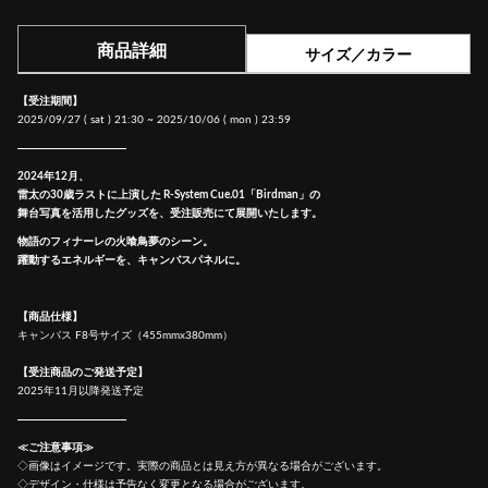
商品詳細
サイズ／カラー
【受注期間】
2025/09/27 ( sat ) 21:30 ~ 2025/10/06 ( mon ) 23:59
2024年12月、
雷太の30歳ラストに上演した R-System Cue.01「Birdman」の
舞台写真を活用したグッズを、受注販売にて展開いたします。
物語のフィナーレの火喰鳥夢のシーン。
躍動するエネルギーを、キャンバスパネルに。
【商品仕様】
キャンバス F8号サイズ（455mmx380mm）
【受注商品のご発送予定】
2025年11月以降発送予定
≪ご注意事項≫
◇画像はイメージです。実際の商品とは見え方が異なる場合がございます。
◇デザイン・仕様は予告なく変更となる場合がございます。