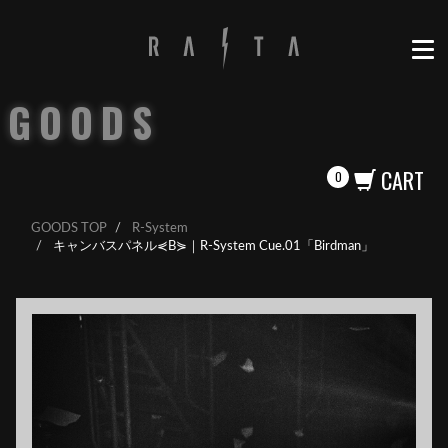
GOODS
CART
0
GOODS TOP
R-System
キャンバスパネル⋞B⋟｜R-System Cue.01「Birdman」