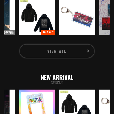
PROFILE
GOODS
CONTACT
予約商品
SOLD OUT
VIEW ALL
SIGNUP
NEW ARRIVAL
新着商品
LOGIN
RADIO ARCHIVES