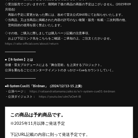
◇受注販売でございますので、期間終了後の商品の再販の予定はございません。(2025年09
月現在)
再販の予定に変更があった際には、改めて雷太公式SNS等にてお知らせいたします。
◇当商品、又は当商品に掲載された内容の許可のない複製・販売・転載・二次利用の他、
営利目的の使用を固く禁止いたします。
◇その他、ご購入に際しましては購入ページ記載の注意事項、
および下記リンク先をこちらをご確認・ご承知の上、ご注文くださいませ。
https://raita-official.com/about/return
■【 R-System 】とは
俳優・雷太プロデュースによる「舞台芸術」を上演するプロジェクト。
公演を重ねるごとにエンターテイメントのきっかけ＝Cueをカウントしていく。
■R-System Cue.01「Birdman」（2024/12/13-15 上演）
・公演ページ：
https://raitaandraitamama.zaiko.io/e/r-system-cue01-birdman
・公演ダイジェスト：
https://youtu.be/ulm7aOe4-l8
この商品は予約商品です。
※2025年11月以降ご発送予定
下記URL記載の内容に則って発送予定です。