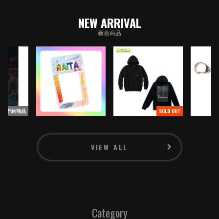
PROFILE
NEW ARRIVAL
GOODS
新着商品
CONTACT
予約商品
SOLD OUT
SIGNUP
VIEW ALL
LOGIN
RADIO ARCHIVES
Category