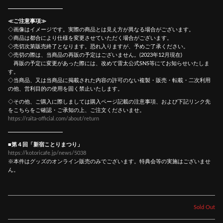
≪ご注意事項≫
◇画像はイメージです。実際の商品とは見え方が異なる場合がございます。
◇商品は都合により仕様を変更させていただく場合がございます。
◇売切次第販売終了となります。恐れ入りますが、予めご了承ください。
◇売切の際は、当商品の再販の予定はございません。(2023年12月現在)
再販の予定に変更があった際には、改めて雷太公式SNS等にてお知らせいたしま
す。
◇当商品、又は当商品に掲載された内容の許可のない複製・販売・転載・二次利用
の他、営利目的の使用を固く禁止いたします。
◇その他、ご購入に際しましては購入ページ記載の注意事項、および下記リンク先
をこちらをご確認・ご承知の上、ご注文くださいませ。
https://raita-official.com/about/return
■第４回「新宿ことりまつり」
https://kotoricafe.jp/news/5038
※本件はグッズのオンライン販売のみでございます。特典会等の実施はございませ
ん。
Sold Out