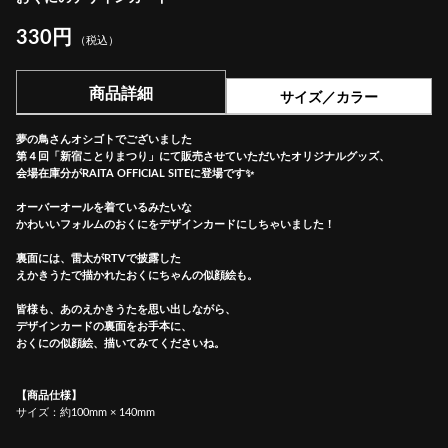
330円
（税込）
商品詳細
サイズ／カラー
夢の鳥さんオシゴトでございました
第４回「新宿ことりまつり」にて販売させていただいたオリジナルグッズ、
会場在庫分がRAITA OFFICIAL SITEに登場です✨
オーバーオールを着ているみたいな
かわいいフォルムのおくにをデザインカードにしちゃいました！
裏面には、雷太がRTVで披露した
えかきうたで描かれたおくにちゃんの似顔絵も。
皆様も、あのえかきうたを思い出しながら、
デザインカードの裏面をお手本に、
おくにの似顔絵、描いてみてくださいね。
【商品仕様】
サイズ：約100mm × 140mm